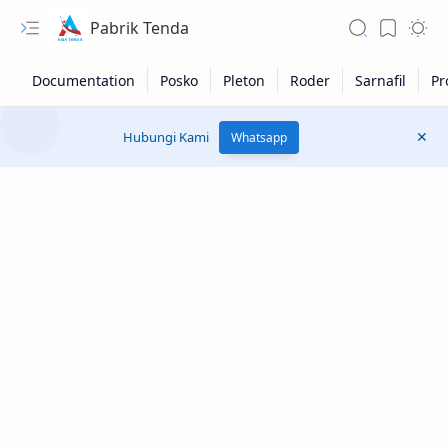
Pabrik Tenda
Hubungi Kami
Whatsapp
RTL Mode
Rich Results Test
PageSpeed Insights