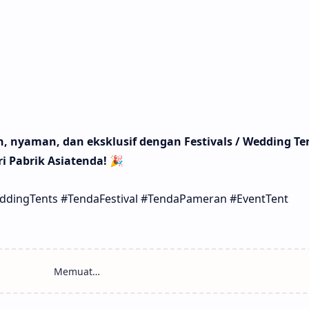
, nyaman, dan eksklusif dengan Festivals / Wedding Ten
ri Pabrik Asiatenda!
🎉
eddingTents #TendaFestival #TendaPameran #EventTent