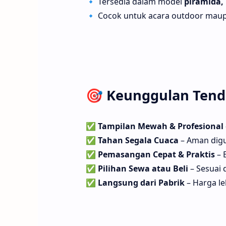
🔹 Tersedia dalam model
piramida, 
🔹 Cocok untuk acara outdoor maup
🎯
Keunggulan Tenda 
✅
Tampilan Mewah & Profesional
✅
Tahan Segala Cuaca
– Aman digu
✅
Pemasangan Cepat & Praktis
– 
✅
Pilihan Sewa atau Beli
– Sesuai
✅
Langsung dari Pabrik
– Harga le