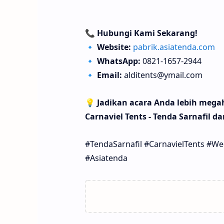
📞
Hubungi Kami Sekarang!
🔹
Website:
pabrik.asiatenda.com
🔹
WhatsApp:
0821-1657-2944
🔹
Email:
alditents@ymail.com
💡
Jadikan acara Anda lebih megah
Carnaviel Tents - Tenda Sarnafil da
#TendaSarnafil #CarnavielTents #W
#Asiatenda