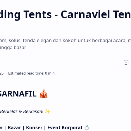
ding Tents - Carnaviel Ten
Com, solusi tenda elegan dan kokoh untuk berbagai acara, m
hingga bazar.
SARNAFIL 🎪
Berkelas & Berkesan!
✨
n | Bazar | Konser | Event Korporat
💍