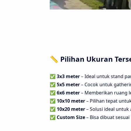
📏
Pilihan Ukuran Ters
✅
3x3 meter
– Ideal untuk stand pa
✅
5x5 meter
– Cocok untuk gatherin
✅
6x6 meter
– Memberikan ruang le
✅
10x10 meter
– Pilihan tepat untuk
✅
10x20 meter
– Solusi ideal untuk
✅
Custom Size
– Bisa dibuat sesua