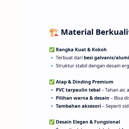
🏗
Material Berkual
✅
Rangka Kuat & Kokoh
🔹 Terbuat dari
besi galvanis/alum
🔹 Struktur stabil dengan desain e
✅
Atap & Dinding Premium
🔹
PVC tarpaulin tebal
– Tahan air,
🔹
Pilihan warna & desain
– Bisa d
🔹
Tambahan aksesori
– Seperti sid
✅
Desain Elegan & Fungsional